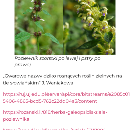
Poziewnik szorstki po lewej i pstry po
prawej.
„Gwarowe nazwy dziko rosnących roślin zielnych na
tle słowiańskim” J. Waniakowa
https://ruj.uj.edu.pl/server/api/core/bitstreams/e2085c01
5406-4865-bcd5-762c22dd04a3/content
https://rozanski.li/818/herba-galeopsidis-ziele-
poziewnika