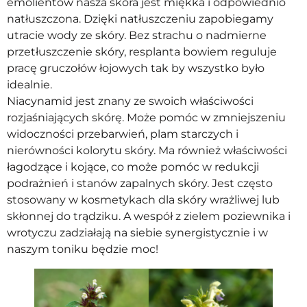
emolientów nasza skóra jest miękka i odpowiednio
natłuszczona. Dzięki natłuszczeniu zapobiegamy
utracie wody ze skóry. Bez strachu o nadmierne
przetłuszczenie skóry, resplanta bowiem reguluje
pracę gruczołów łojowych tak by wszystko było
idealnie.
Niacynamid jest znany ze swoich właściwości
rozjaśniających skórę. Może pomóc w zmniejszeniu
widoczności przebarwień, plam starczych i
nierówności kolorytu skóry. Ma również właściwości
łagodzące i kojące, co może pomóc w redukcji
podrażnień i stanów zapalnych skóry. Jest często
stosowany w kosmetykach dla skóry wrażliwej lub
skłonnej do trądziku. A wespół z zielem poziewnika i
wrotyczu zadziałają na siebie synergistycznie i w
naszym toniku będzie moc!