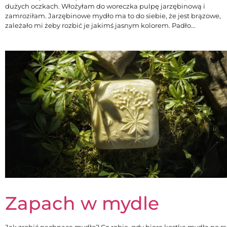
dużych oczkach. Włożyłam do woreczka pulpę jarzębinową i
zamroziłam. Jarzębinowe mydło ma to do siebie, że jest brązowe,
zależało mi żeby rozbić je jakimś jasnym kolorem. Padło…
Zapach w mydle