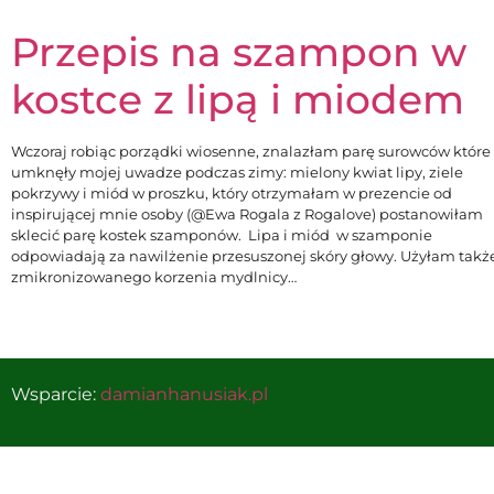
Przepis na szampon w
kostce z lipą i miodem
Wczoraj robiąc porządki wiosenne, znalazłam parę surowców które
umknęły mojej uwadze podczas zimy: mielony kwiat lipy, ziele
pokrzywy i miód w proszku, który otrzymałam w prezencie od
inspirującej mnie osoby (@Ewa Rogala z Rogalove) postanowiłam
sklecić parę kostek szamponów. Lipa i miód w szamponie
odpowiadają za nawilżenie przesuszonej skóry głowy. Użyłam takż
zmikronizowanego korzenia mydlnicy…
Wsparcie:
damianhanusiak.pl