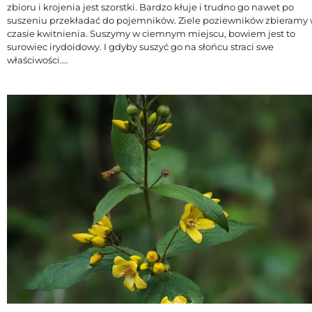
zbioru i krojenia jest szorstki. Bardzo kłuje i trudno go nawet po
suszeniu przekładać do pojemników. Ziele poziewników zbieramy
czasie kwitnienia. Suszymy w ciemnym miejscu, bowiem jest to
surowiec irydoidowy. I gdyby suszyć go na słońcu straci swe
właściwości.…