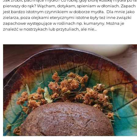
Jak zrobić pachnące mydło? Co robię, gdy biorę kostkę mydła po ra
pierwszy do rąk? Wącham, dotykam, spieniam w dłoniach. Zapach
jest bardzo istotnym czynnikiem w doborze mydła. Dla mnie jako
zielarza, poza olejkami eterycznymi istotne były też inne związki
zapachowe występujące w roślinach np. kumaryny. Można je
znaleźć w nostrzykach lub przytuliach, ale nie…