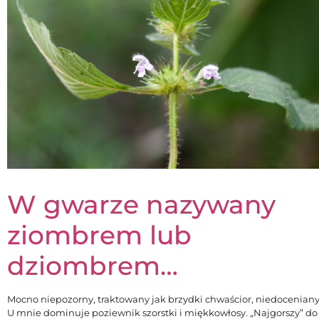
W gwarze nazywany
ziombrem lub
dziombrem…
Mocno niepozorny, traktowany jak brzydki chwaścior, niedoceniany
U mnie dominuje poziewnik szorstki i miękkowłosy. „Najgorszy” do