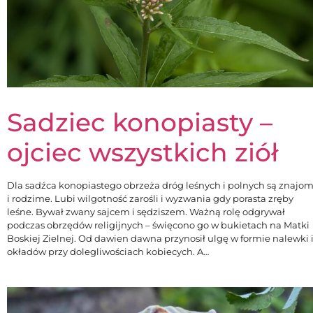
Sadziec konopiasty –
ojciec wszystkich ziół
Dla sadźca konopiastego obrzeża dróg leśnych i polnych są znajo
i rodzime. Lubi wilgotność zarośli i wyzwania gdy porasta zręby
leśne. Bywał zwany sajcem i sędziszem. Ważną rolę odgrywał
podczas obrzędów religijnych – święcono go w bukietach na Matki
Boskiej Zielnej. Od dawien dawna przynosił ulgę w formie nalewki 
okładów przy dolegliwościach kobiecych. A…