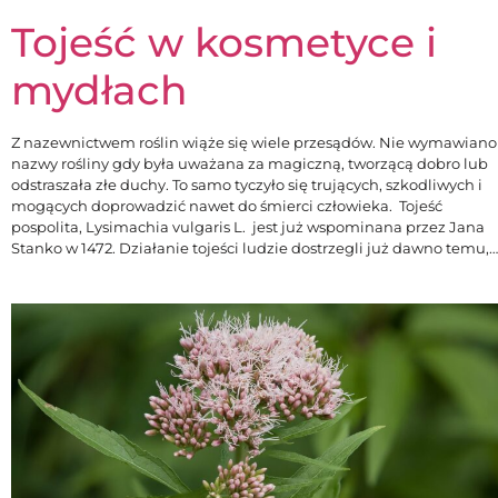
Tojeść w kosmetyce i
mydłach
Z nazewnictwem roślin wiąże się wiele przesądów. Nie wymawiano
nazwy rośliny gdy była uważana za magiczną, tworzącą dobro lub
odstraszała złe duchy. To samo tyczyło się trujących, szkodliwych i
mogących doprowadzić nawet do śmierci człowieka. Tojeść
pospolita, Lysimachia vulgaris L. jest już wspominana przez Jana
Stanko w 1472. Działanie tojeści ludzie dostrzegli już dawno temu,…