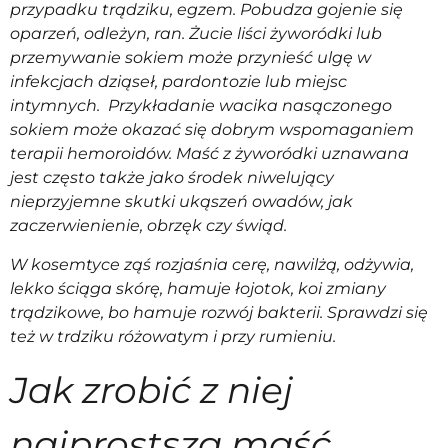
przypadku trądziku, egzem. Pobudza gojenie się
oparzeń, odleżyn, ran. Żucie liści żyworódki lub
przemywanie sokiem może przynieść ulgę w
infekcjach dziąseł, pardontozie lub miejsc
intymnych. Przykładanie wacika nasączonego
sokiem może okazać się dobrym wspomaganiem
terapii hemoroidów. Maść z żyworódki uznawana
jest często także jako środek niwelujący
nieprzyjemne skutki ukąszeń owadów, jak
zaczerwienienie, obrzęk czy świąd.
W kosemtyce ząś rozjaśnia cerę, nawilżą, odżywia,
lekko ściąga skórę, hamuje łojotok, koi zmiany
trądzikowe, bo hamuje rozwój bakterii. Sprawdzi się
też w trdziku różowatym i przy rumieniu.
Jak zrobić z niej
najprostszą maść