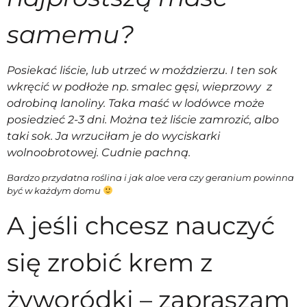
samemu?
Posiekać liście, lub utrzeć w moździerzu. I ten sok
wkręcić w podłoże np. smalec gęsi, wieprzowy z
odrobiną lanoliny. Taka maść w lodówce może
posiedzieć 2-3 dni. Można też liście zamrozić, albo
taki sok. Ja wrzuciłam je do wyciskarki
wolnoobrotowej. Cudnie pachną.
Bardzo przydatna roślina i jak aloe vera czy geranium powinna
być w każdym domu
A jeśli chcesz nauczyć
się zrobić krem z
żyworódki – zapraszam