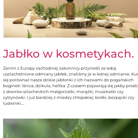
Jabłko w kosmetykach.
Zanim z Europy zachodniej zakonnicy przynieśli ze sobą
uszlachetnione odmiany jabłek, znaliśmy je w leśnej odmianie. Kus
się porównać nasze dzikie jabłonki z ich nazwami do pogańskich
boginek: lśnica, dzikula, heltka. Z czasem pojawiają się jakby prost
z dworów szlacheckich małgorzatki, morążki, muszkatki czy
cytrynówki. I już bardziej z miedzy chłopskiej: biołki, bezpęcki czy
ludwinki.…